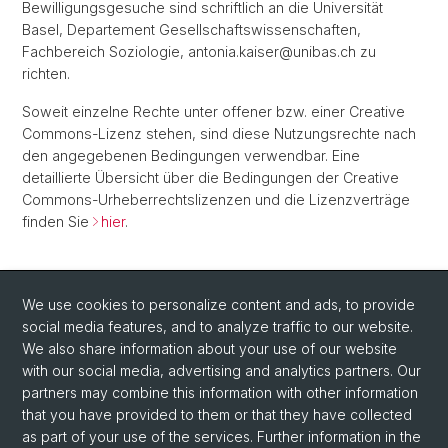
Bewilligungsgesuche sind schriftlich an die Universität
Basel, Departement Gesellschaftswissenschaften,
Fachbereich Soziologie, antonia.kaiser@unibas.ch zu
richten.
Soweit einzelne Rechte unter offener bzw. einer Creative
Commons-Lizenz stehen, sind diese Nutzungsrechte nach
den angegebenen Bedingungen verwendbar. Eine
detaillierte Übersicht über die Bedingungen der Creative
Commons-Urheberrechtslizenzen und die Lizenzverträge
finden Sie
hier
.
We use cookies to personalize content and ads, to provide
social media features, and to analyze traffic to our website.
We also share information about your use of our website
with our social media, advertising and analytics partners. Our
partners may combine this information with other information
that you have provided to them or that they have collected
as part of your use of the services. Further information in the